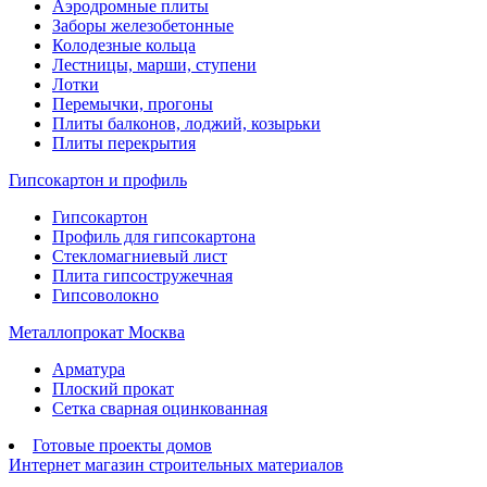
Аэродромные плиты
Заборы железобетонные
Колодезные кольца
Лестницы, марши, ступени
Лотки
Перемычки, прогоны
Плиты балконов, лоджий, козырьки
Плиты перекрытия
Гипсокартон и профиль
Гипсокартон
Профиль для гипсокартона
Стекломагниевый лист
Плита гипсостружечная
Гипсоволокно
Металлопрокат Москва
Арматура
Плоский прокат
Сетка сварная оцинкованная
Готовые проекты домов
Интернет магазин строительных материалов