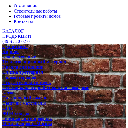
О компании
Строительные работы
Готовые проекты домов
Контакты
КАТАЛОГ
ПРОДУКЦИИ
(495) 320-02-01
Сухие смеси
Кирпич
Блоки стеновые
Теплоизоляционный материал
Кровля для крыши
Плитка тротуарная
Пиломатериалы
Искусственный камень
Лестницы на второй этаж в частном доме
Бетон
Натуральный камень
Сыпучие материалы
ПГП
ЖБИ заводы
Гипсокартон и профиль
Металлопрокат Москва