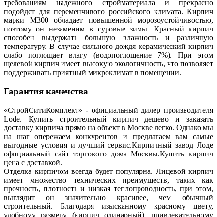
требованиям надежного стройматериала и прекрасно
подойдет для переменчивого российского климата. Кирпич
марки М300 обладает повышенной морозоустойчивостью,
поэтому он незаменим в суровые зимы. Красный кирпич
способен выдержать большую влажность и различную
температуру. В случае сильного дождя керамический кирпич
слабо поглощает влагу (водопоглощение 7%). При этом
щелевой кирпич имеет высокую экологичность, что позволяет
поддерживать приятный микроклимат в помещении.
Гарантия качечства
«СтройСитиКомплект» - официальный дилер производителя
Lode. Купить строительный кирпич дешево и заказать
доставку кирпича прямо на объект в Москве легко. Однако мы
на шаг опережаем конкурентов и предлагаем вам самые
выгодные условия и лучший сервис.Кирпичный завод Лоде
официальный сайт торгового дома Москвы.Купить кирпич
цена с доставкой.
Отделка кирпичом всегда будет популярна. Лицевой кирпич
имеет множество технических преимуществ, таких как
прочность, плотность и низкая теплопроводность, при этом,
выглядит он значительно красивее, чем обычный
строительный. Благодаря изысканному красному цвету,
удобному размеру (кирпич одинарный), привлекательному