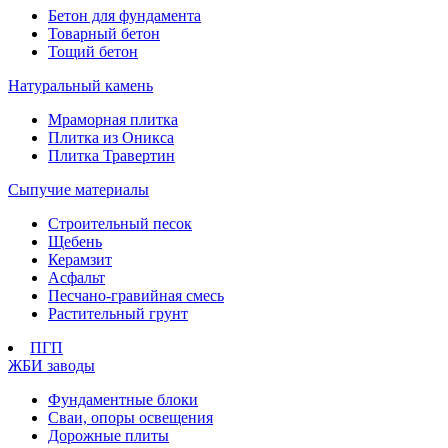
Бетон для фундамента
Товарный бетон
Тощий бетон
Натуральный камень
Мраморная плитка
Плитка из Оникса
Плитка Травертин
Сыпучие материалы
Строительный песок
Щебень
Керамзит
Асфальт
Песчано-гравийная смесь
Растительный грунт
ПГП
ЖБИ заводы
Фундаментные блоки
Сваи, опоры освещения
Дорожные плиты