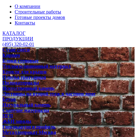
О компании
Строительные работы
Готовые проекты домов
Контакты
КАТАЛОГ
ПРОДУКЦИИ
(495) 320-02-01
Сухие смеси
Кирпич
Блоки стеновые
Теплоизоляционный материал
Кровля для крыши
Плитка тротуарная
Пиломатериалы
Искусственный камень
Лестницы на второй этаж в частном доме
Бетон
Натуральный камень
Сыпучие материалы
ПГП
ЖБИ заводы
Гипсокартон и профиль
Металлопрокат Москва