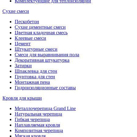
Комплектующие для теплоизоляции
Сухие смеси
Пескобетон
Сухие цементные смеси
Цветная кладочная смесь
Клеевые смеси
Цемент
Штукатурные смеси
Смеси для выравнивания пола
Декоративная штукатурка
Затирки
Шпаклевка для стен
Грунтовка для стен
Монтажная пена
Гидроизоляционные составы
Кровля для крыши
Металлочерепица Grand Line
Натуральная черепица
Гибкая черепица
Наплавляемая кровля
Композитная черепица
Мягкая кровля