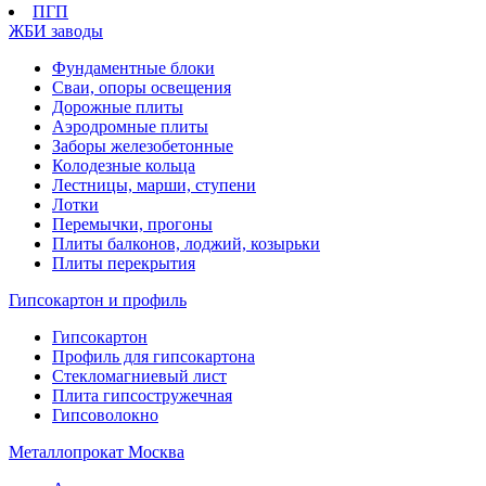
ПГП
ЖБИ заводы
Фундаментные блоки
Сваи, опоры освещения
Дорожные плиты
Аэродромные плиты
Заборы железобетонные
Колодезные кольца
Лестницы, марши, ступени
Лотки
Перемычки, прогоны
Плиты балконов, лоджий, козырьки
Плиты перекрытия
Гипсокартон и профиль
Гипсокартон
Профиль для гипсокартона
Стекломагниевый лист
Плита гипсостружечная
Гипсоволокно
Металлопрокат Москва