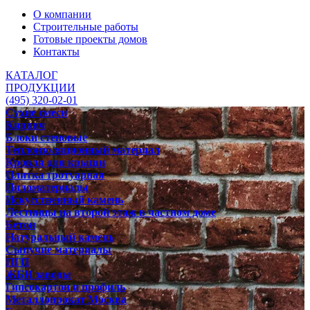
О компании
Строительные работы
Готовые проекты домов
Контакты
КАТАЛОГ
ПРОДУКЦИИ
(495) 320-02-01
Сухие смеси
Кирпич
Блоки стеновые
Теплоизоляционный материал
Кровля для крыши
Плитка тротуарная
Пиломатериалы
Искусственный камень
Лестницы на второй этаж в частном доме
Бетон
Натуральный камень
Сыпучие материалы
ПГП
ЖБИ заводы
Гипсокартон и профиль
Металлопрокат Москва