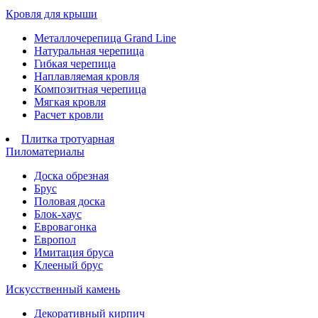
Кровля для крыши
Металлочерепица Grand Line
Натуральная черепица
Гибкая черепица
Наплавляемая кровля
Композитная черепица
Мягкая кровля
Расчет кровли
Плитка тротуарная
Пиломатериалы
Доска обрезная
Брус
Половая доска
Блок-хаус
Евровагонка
Европол
Имитация бруса
Клееный брус
Искусственный камень
Декоративный кирпич