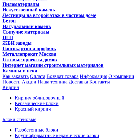
Пиломатериалы
Искусственный камень
Лестницы на второй этаж в частном доме
Бетон
Натуральный камень
Сыпучие материалы
ПГП
ЖБИ заводы
Гипсокартон и профиль
Металлопрокат Москва
Готовые проекты домов
Интернет магазин строительных материалов
Камины и печи
Как заказать
Оплата
Возврат товара
Информация
О компании
Новости
Акции
Наша техника
Доставка
Контакты
Кирпич
Кирпич облицовочный
Керамические блоки
Красный кирпич
Блоки стеновые
Газобетонные блоки
Крупноформатные керамические блоки