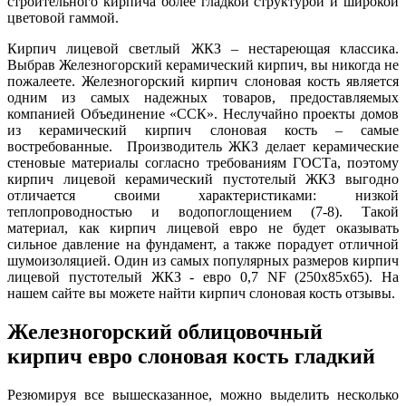
строительного кирпича более гладкой структурой и широкой
цветовой гаммой.
Кирпич лицевой светлый ЖКЗ – нестареющая классика.
Выбрав Железногорский керамический кирпич, вы никогда не
пожалеете. Железногорский кирпич слоновая кость является
одним из самых надежных товаров, предоставляемых
компанией Объединение «ССК». Неслучайно проекты домов
из керамический кирпич слоновая кость – самые
востребованные. Производитель ЖКЗ делает керамические
стеновые материалы согласно требованиям ГОСТа, поэтому
кирпич лицевой керамический пустотелый ЖКЗ выгодно
отличается своими характеристиками: низкой
теплопроводностью и водопоглощением (7-8). Такой
материал, как кирпич лицевой евро не будет оказывать
сильное давление на фундамент, а также порадует отличной
шумоизоляцией. Один из самых популярных размеров кирпич
лицевой пустотелый ЖКЗ - евро 0,7 NF (250х85х65). На
нашем сайте вы можете найти кирпич слоновая кость отзывы.
Железногорский облицовочный
кирпич евро слоновая кость гладкий
Резюмируя все вышесказанное, можно выделить несколько