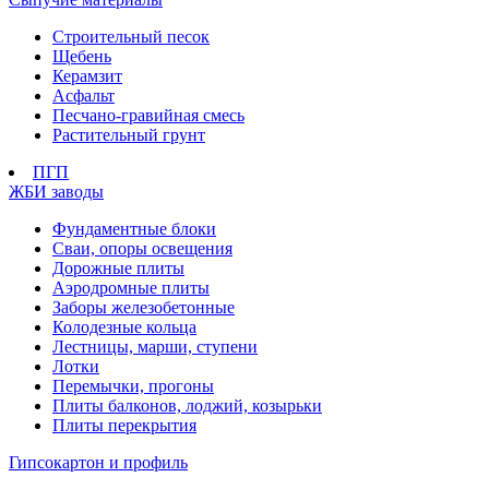
Строительный песок
Щебень
Керамзит
Асфальт
Песчано-гравийная смесь
Растительный грунт
ПГП
ЖБИ заводы
Фундаментные блоки
Сваи, опоры освещения
Дорожные плиты
Аэродромные плиты
Заборы железобетонные
Колодезные кольца
Лестницы, марши, ступени
Лотки
Перемычки, прогоны
Плиты балконов, лоджий, козырьки
Плиты перекрытия
Гипсокартон и профиль