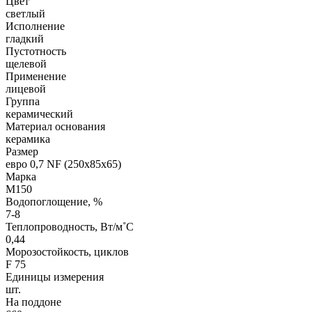
Цвет
светлый
Исполнение
гладкий
Пустотность
щелевой
Применение
лицевой
Группа
керамический
Материал основания
керамика
Размер
евро 0,7 NF (250х85х65)
Марка
М150
Водопоглощение, %
7-8
Теплопроводность, Вт/м˚С
0,44
Морозостойкость, циклов
F 75
Единицы измерения
шт.
На поддоне