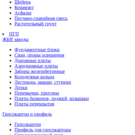
Щебень
Керамзит
Асфальт
Песчано-гравийная смесь
Растительный грунт
ПГП
ЖБИ заводы
Фундаментные блоки
Сваи, опоры освещения
Дорожные плиты
Аэродромные плиты
Заборы железобетонные
Колодезные кольца
Лестницы, марши, ступени
Лотки
Перемычки, прогоны
Плиты балконов, лоджий, козырьки
Плиты перекрытия
Гипсокартон и профиль
Гипсокартон
Профиль для гипсокартона