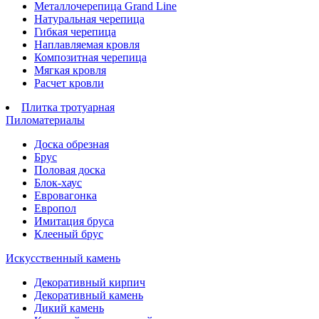
Металлочерепица Grand Line
Натуральная черепица
Гибкая черепица
Наплавляемая кровля
Композитная черепица
Мягкая кровля
Расчет кровли
Плитка тротуарная
Пиломатериалы
Доска обрезная
Брус
Половая доска
Блок-хаус
Евровагонка
Европол
Имитация бруса
Клееный брус
Искусственный камень
Декоративный кирпич
Декоративный камень
Дикий камень