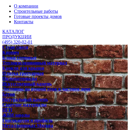
О компании
Строительные работы
Готовые проекты домов
Контакты
КАТАЛОГ
ПРОДУКЦИИ
(495) 320-02-01
Сухие смеси
Кирпич
Блоки стеновые
Теплоизоляционный материал
Кровля для крыши
Плитка тротуарная
Пиломатериалы
Искусственный камень
Лестницы на второй этаж в частном доме
Бетон
Натуральный камень
Сыпучие материалы
ПГП
ЖБИ заводы
Гипсокартон и профиль
Металлопрокат Москва