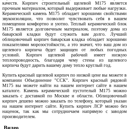
качеств. Кирпич строительный щелевой М175 является
прочным материалом, который выдерживает любые нагрузки.
Керамический камень М175 обладает хорошими свойствами
звукоизоляции, что позволит чувствовать себя в вашем
помещении комфортно и уютно. Теплый керамический блок
М175 является долговечным материалом, поэтому дома из
баварской кладки будут служить вам долго. Лучший
облицовочный кирпич баварская кладка обладает хорошими
показателями морозостойкости, а это значит, что ваш дом из
щелевого кирпича будет защищен от любых погодных
условий. Кирпич щелевой рабочий имеет низкую
теплопроводность, благодаря чему стены из щелевого
кирпича будут дарить вашему дому тепло круглый год.
Купить красный щелевой кирпич по низкой цене вы можете в
компании Объединение "ССК". Кирпич красный рядовой
М175 вы можете найти на нашем интернет сайте в нашем
каталоге. Камень керамический пустотелый М175 можно
заказать с доставкой по Москве и области. Облицовочный
кирпич дешево можно заказать по телефону, который указан
на нашем интернет сайте. Купить кирпич ЛСР можно без
наценок, так как мы сотрудничаем напрямую с заводом
производителем.
Видео