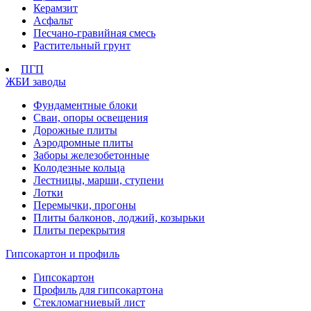
Керамзит
Асфальт
Песчано-гравийная смесь
Растительный грунт
ПГП
ЖБИ заводы
Фундаментные блоки
Сваи, опоры освещения
Дорожные плиты
Аэродромные плиты
Заборы железобетонные
Колодезные кольца
Лестницы, марши, ступени
Лотки
Перемычки, прогоны
Плиты балконов, лоджий, козырьки
Плиты перекрытия
Гипсокартон и профиль
Гипсокартон
Профиль для гипсокартона
Стекломагниевый лист