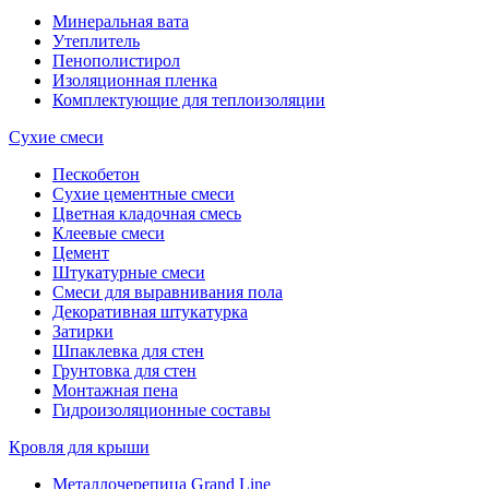
Минеральная вата
Утеплитель
Пенополистирол
Изоляционная пленка
Комплектующие для теплоизоляции
Сухие смеси
Пескобетон
Сухие цементные смеси
Цветная кладочная смесь
Клеевые смеси
Цемент
Штукатурные смеси
Смеси для выравнивания пола
Декоративная штукатурка
Затирки
Шпаклевка для стен
Грунтовка для стен
Монтажная пена
Гидроизоляционные составы
Кровля для крыши
Металлочерепица Grand Line