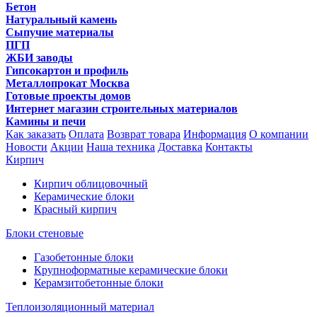
Бетон
Натуральный камень
Сыпучие материалы
ПГП
ЖБИ заводы
Гипсокартон и профиль
Металлопрокат Москва
Готовые проекты домов
Интернет магазин строительных материалов
Камины и печи
Как заказать
Оплата
Возврат товара
Информация
О компании
Новости
Акции
Наша техника
Доставка
Контакты
Кирпич
Кирпич облицовочный
Керамические блоки
Красный кирпич
Блоки стеновые
Газобетонные блоки
Крупноформатные керамические блоки
Керамзитобетонные блоки
Теплоизоляционный материал