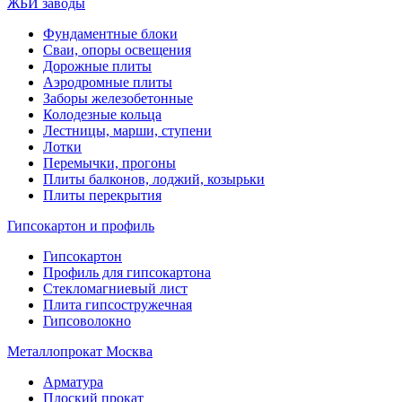
ЖБИ заводы
Фундаментные блоки
Сваи, опоры освещения
Дорожные плиты
Аэродромные плиты
Заборы железобетонные
Колодезные кольца
Лестницы, марши, ступени
Лотки
Перемычки, прогоны
Плиты балконов, лоджий, козырьки
Плиты перекрытия
Гипсокартон и профиль
Гипсокартон
Профиль для гипсокартона
Стекломагниевый лист
Плита гипсостружечная
Гипсоволокно
Металлопрокат Москва
Арматура
Плоский прокат