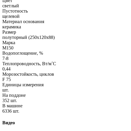
Цвет
светлый
Пустотность
щелевой
Материал основания
керамика
Размер
полуторный (250х120х88)
Марка
М150
Водопоглощение, %
7-8
Теплопроводность, Вт/м˚С
0,44
Морозостойкость, циклов
F 75
Единицы измерения
шт.
На поддоне
352 шт.
В машине
6336 шт.
Видео