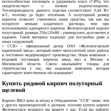
неспособностью поглощать и удерживать влагу (7-8%), что
свидетельствует о низком водопоглощении.
Теплопроводность данного изделия соответствует 0,44 Вт/
м˚С, поэтому до будет теплёным. А полуторный размер
кирпича позволит сэкономить ваши средства, так как вы
потратите меньше кладочного раствора, чем при
использовании одинарного кирпича. Железногорский кирпич
полуторный, размера 250х120х88 – универсален, долговечен и
надежен. Такой материал подходит для постройки дома и
иных сооружений.
« ССК» - официальный дилер ОАО «Железногорский
кирпичный завод», который имеет многолетний опыт работы
и постоянно модернизирует производство. Наша компания –
ведущий поставщик кирпича завод жкз в Москве и
Московской области. Смело заказывайте товары для
строительства у нас, мы надежная компания, которая
гарантирует качественное обслуживание!
Купить рядовой кирпич полуторный
щелевой
Кирпич ЖКЗ цена за штуку в Объединение "ССК" ниже, чем
у других производителей и дилеров, поэтому купить кирпич
Железногорск недорого вы можете у нас. Если вы найдете