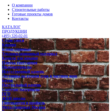
О компании
Строительные работы
Готовые проекты домов
Контакты
КАТАЛОГ
ПРОДУКЦИИ
(495) 320-02-01
Сухие смеси
Кирпич
Блоки стеновые
Теплоизоляционный материал
Кровля для крыши
Плитка тротуарная
Пиломатериалы
Искусственный камень
Лестницы на второй этаж в частном доме
Бетон
Натуральный камень
Сыпучие материалы
ПГП
ЖБИ заводы
Гипсокартон и профиль
Металлопрокат Москва