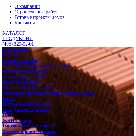
О компании
Строительные работы
Готовые проекты домов
Контакты
КАТАЛОГ
ПРОДУКЦИИ
(495) 320-02-01
Сухие смеси
Кирпич
Блоки стеновые
Теплоизоляционный материал
Кровля для крыши
Плитка тротуарная
Пиломатериалы
Искусственный камень
Лестницы на второй этаж в частном доме
Бетон
Натуральный камень
Сыпучие материалы
ПГП
ЖБИ заводы
Гипсокартон и профиль
Металлопрокат Москва