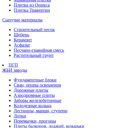
Плитка из Оникса
Плитка Травертин
Сыпучие материалы
Строительный песок
Щебень
Керамзит
Асфальт
Песчано-гравийная смесь
Растительный грунт
ПГП
ЖБИ заводы
Фундаментные блоки
Сваи, опоры освещения
Дорожные плиты
Аэродромные плиты
Заборы железобетонные
Колодезные кольца
Лестницы, марши, ступени
Лотки
Перемычки, прогоны
Плиты балконов, лоджий, козырьки