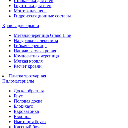
Шпаклевка для стен
Грунтовка для стен
Монтажная пена
Гидроизоляционные составы
Кровля для крыши
Металлочерепица Grand Line
Натуральная черепица
Гибкая черепица
Наплавляемая кровля
Композитная черепица
Мягкая кровля
Расчет кровли
Плитка тротуарная
Пиломатериалы
Доска обрезная
Брус
Половая доска
Блок-хаус
Евровагонка
Европол
Имитация бруса
Клееный брус