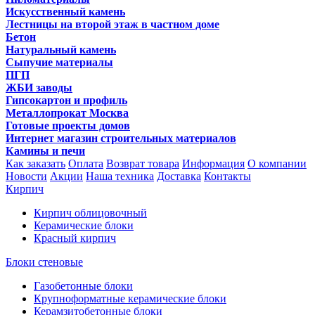
Искусственный камень
Лестницы на второй этаж в частном доме
Бетон
Натуральный камень
Сыпучие материалы
ПГП
ЖБИ заводы
Гипсокартон и профиль
Металлопрокат Москва
Готовые проекты домов
Интернет магазин строительных материалов
Камины и печи
Как заказать
Оплата
Возврат товара
Информация
О компании
Новости
Акции
Наша техника
Доставка
Контакты
Кирпич
Кирпич облицовочный
Керамические блоки
Красный кирпич
Блоки стеновые
Газобетонные блоки
Крупноформатные керамические блоки
Керамзитобетонные блоки