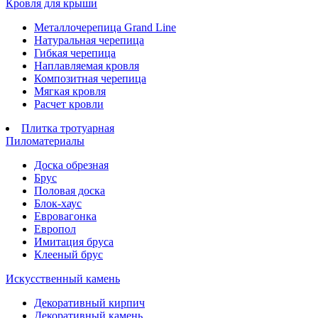
Кровля для крыши
Металлочерепица Grand Line
Натуральная черепица
Гибкая черепица
Наплавляемая кровля
Композитная черепица
Мягкая кровля
Расчет кровли
Плитка тротуарная
Пиломатериалы
Доска обрезная
Брус
Половая доска
Блок-хаус
Евровагонка
Европол
Имитация бруса
Клееный брус
Искусственный камень
Декоративный кирпич
Декоративный камень