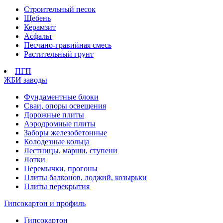
Строительный песок
Щебень
Керамзит
Асфальт
Песчано-гравийная смесь
Растительный грунт
ПГП
ЖБИ заводы
Фундаментные блоки
Сваи, опоры освещения
Дорожные плиты
Аэродромные плиты
Заборы железобетонные
Колодезные кольца
Лестницы, марши, ступени
Лотки
Перемычки, прогоны
Плиты балконов, лоджий, козырьки
Плиты перекрытия
Гипсокартон и профиль
Гипсокартон