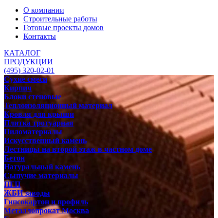
О компании
Строительные работы
Готовые проекты домов
Контакты
КАТАЛОГ
ПРОДУКЦИИ
(495) 320-02-01
Сухие смеси
Кирпич
Блоки стеновые
Теплоизоляционный материал
Кровля для крыши
Плитка тротуарная
Пиломатериалы
Искусственный камень
Лестницы на второй этаж в частном доме
Бетон
Натуральный камень
Сыпучие материалы
ПГП
ЖБИ заводы
Гипсокартон и профиль
Металлопрокат Москва