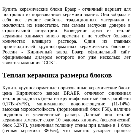
Купить керамические блоки Браер - отличный вариант для
постройки из поризованной керамики здания. Она вобрала в
себя все лучшие свойства традиционных материалов и
исключила их недостатки, тем самым заслужив доверие в
строительной индустрии. Возведение дома из теплой
керамики занимает много времени и не требует большое
количество клеящего раствора. Один из главных
производителей крупноформатных керамических блоков в
России - Кирпичный завод Браер официальный сайт,
официальным дилером которого вот уже несколько лет
является компания "ССК".
Теплая керамика размеры блоков
Купить крупноформатные поризованные керамические блоки
цена Кирпичного завода BRAER отличают сниженная
теплопроводность (цена на крупноформатный блок porotherm
0,17Вт/(м*К), минимальное водопоглощение (11-14%),
высокая морозостойкость (поризованный блок F50), наличие
поддонов и увеличенный размер. Данный вид теплой
керамики заменяет сразу 10 рядовых кирпича (керамический
блок 5,2NF), увеличивая толщину стены при кладке в 1 блок
(теплая керамика 380мм), что заметно ускоряет процесс