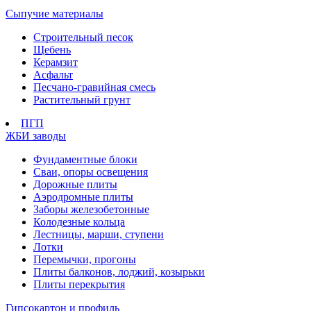
Сыпучие материалы
Строительный песок
Щебень
Керамзит
Асфальт
Песчано-гравийная смесь
Растительный грунт
ПГП
ЖБИ заводы
Фундаментные блоки
Сваи, опоры освещения
Дорожные плиты
Аэродромные плиты
Заборы железобетонные
Колодезные кольца
Лестницы, марши, ступени
Лотки
Перемычки, прогоны
Плиты балконов, лоджий, козырьки
Плиты перекрытия
Гипсокартон и профиль