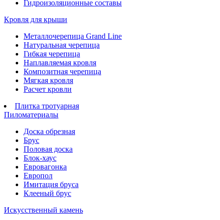
Гидроизоляционные составы
Кровля для крыши
Металлочерепица Grand Line
Натуральная черепица
Гибкая черепица
Наплавляемая кровля
Композитная черепица
Мягкая кровля
Расчет кровли
Плитка тротуарная
Пиломатериалы
Доска обрезная
Брус
Половая доска
Блок-хаус
Евровагонка
Европол
Имитация бруса
Клееный брус
Искусственный камень