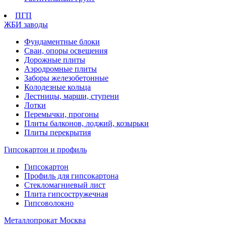
ПГП
ЖБИ заводы
Фундаментные блоки
Сваи, опоры освещения
Дорожные плиты
Аэродромные плиты
Заборы железобетонные
Колодезные кольца
Лестницы, марши, ступени
Лотки
Перемычки, прогоны
Плиты балконов, лоджий, козырьки
Плиты перекрытия
Гипсокартон и профиль
Гипсокартон
Профиль для гипсокартона
Стекломагниевый лист
Плита гипсостружечная
Гипсоволокно
Металлопрокат Москва