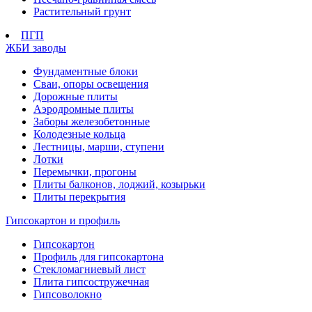
Растительный грунт
ПГП
ЖБИ заводы
Фундаментные блоки
Сваи, опоры освещения
Дорожные плиты
Аэродромные плиты
Заборы железобетонные
Колодезные кольца
Лестницы, марши, ступени
Лотки
Перемычки, прогоны
Плиты балконов, лоджий, козырьки
Плиты перекрытия
Гипсокартон и профиль
Гипсокартон
Профиль для гипсокартона
Стекломагниевый лист
Плита гипсостружечная
Гипсоволокно