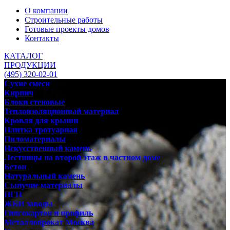
О компании
Строительные работы
Готовые проекты домов
Контакты
КАТАЛОГ
ПРОДУКЦИИ
(495) 320-02-01
Сухие смеси
Кирпич
Блоки стеновые
Теплоизоляционный материал
Кровля для крыши
Плитка тротуарная
Пиломатериалы
Искусственный камень
Лестницы на второй этаж в частном доме
Бетон
Натуральный камень
Сыпучие материалы
ПГП
ЖБИ заводы
Гипсокартон и профиль
Металлопрокат Москва