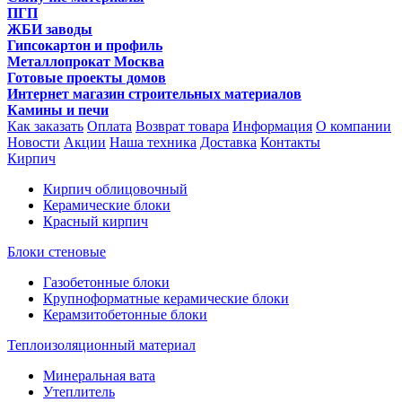
ПГП
ЖБИ заводы
Гипсокартон и профиль
Металлопрокат Москва
Готовые проекты домов
Интернет магазин строительных материалов
Камины и печи
Как заказать
Оплата
Возврат товара
Информация
О компании
Новости
Акции
Наша техника
Доставка
Контакты
Кирпич
Кирпич облицовочный
Керамические блоки
Красный кирпич
Блоки стеновые
Газобетонные блоки
Крупноформатные керамические блоки
Керамзитобетонные блоки
Теплоизоляционный материал
Минеральная вата
Утеплитель