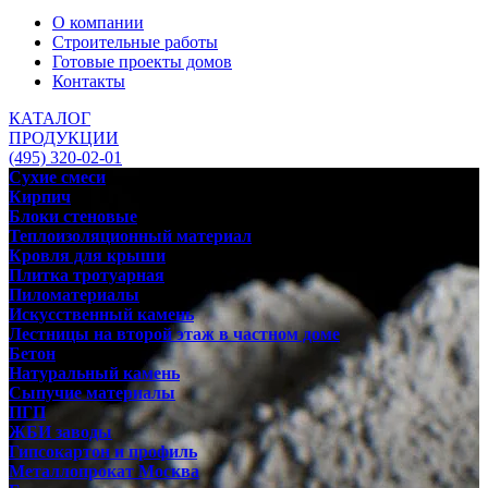
О компании
Строительные работы
Готовые проекты домов
Контакты
КАТАЛОГ
ПРОДУКЦИИ
(495) 320-02-01
Сухие смеси
Кирпич
Блоки стеновые
Теплоизоляционный материал
Кровля для крыши
Плитка тротуарная
Пиломатериалы
Искусственный камень
Лестницы на второй этаж в частном доме
Бетон
Натуральный камень
Сыпучие материалы
ПГП
ЖБИ заводы
Гипсокартон и профиль
Металлопрокат Москва