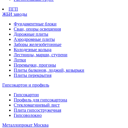
ПГП
ЖБИ заводы
Фундаментные блоки
Сваи, опоры освещения
Дорожные плиты
Аэродромные плиты
Заборы железобетонные
Колодезные кольца
Лестницы, марши, ступени
Лотки
Перемычки, прогоны
Плиты балконов, лоджий, козырьки
Плиты перекрытия
Гипсокартон и профиль
Гипсокартон
Профиль для гипсокартона
Стекломагниевый лист
Плита гипсостружечная
Гипсоволокно
Металлопрокат Москва