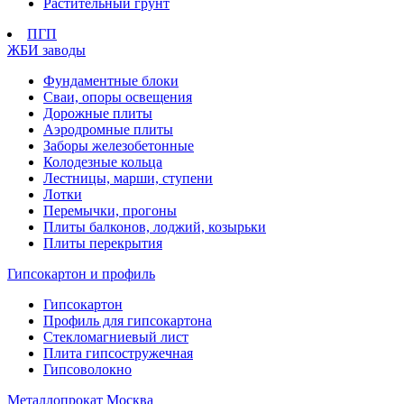
Растительный грунт
ПГП
ЖБИ заводы
Фундаментные блоки
Сваи, опоры освещения
Дорожные плиты
Аэродромные плиты
Заборы железобетонные
Колодезные кольца
Лестницы, марши, ступени
Лотки
Перемычки, прогоны
Плиты балконов, лоджий, козырьки
Плиты перекрытия
Гипсокартон и профиль
Гипсокартон
Профиль для гипсокартона
Стекломагниевый лист
Плита гипсостружечная
Гипсоволокно
Металлопрокат Москва