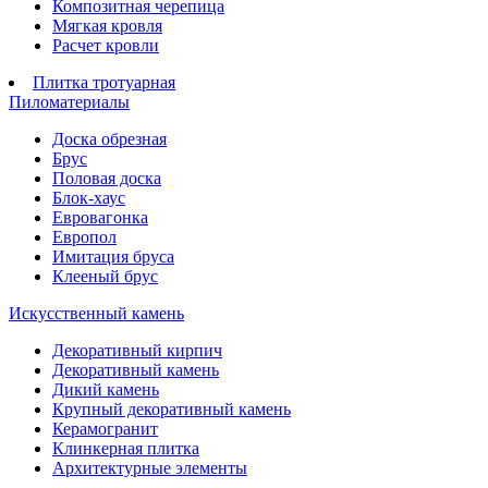
Композитная черепица
Мягкая кровля
Расчет кровли
Плитка тротуарная
Пиломатериалы
Доска обрезная
Брус
Половая доска
Блок-хаус
Евровагонка
Европол
Имитация бруса
Клееный брус
Искусственный камень
Декоративный кирпич
Декоративный камень
Дикий камень
Крупный декоративный камень
Керамогранит
Клинкерная плитка
Архитектурные элементы