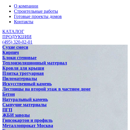
О компании
Строительные работы
Готовые проекты домов
Контакты
КАТАЛОГ
ПРОДУКЦИИ
(495) 320-02-01
Сухие смеси
Кирпич
Блоки стеновые
Теплоизоляционный материал
Кровля для крыши
Плитка тротуарная
Пиломатериалы
Искусственный камень
Лестницы на второй этаж в частном доме
Бетон
Натуральный камень
Сыпучие материалы
ПГП
ЖБИ заводы
Гипсокартон и профиль
Металлопрокат Москва