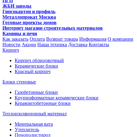
ПГП
ЖБИ заводы
Гипсокартон и профиль
Металлопрокат Москва
Готовые проекты домов
Интернет магазин строительных материалов
Камины и печи
Как заказать
Оплата
Возврат товара
Информация
О компании
Новости
Акции
Наша техника
Доставка
Контакты
Кирпич
Кирпич облицовочный
Керамические блоки
Красный кирпич
Блоки стеновые
Газобетонные блоки
Крупноформатные керамические блоки
Керамзитобетонные блоки
Теплоизоляционный материал
Минеральная вата
Утеплитель
Пенополистирол