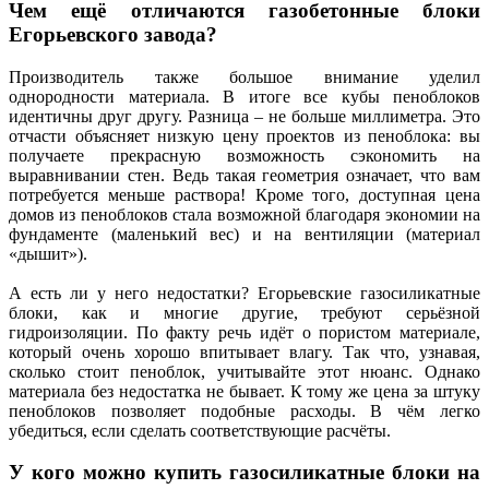
Чем ещё отличаются газобетонные блоки
Егорьевского завода?
Производитель также большое внимание уделил
однородности материала. В итоге все кубы пеноблоков
идентичны друг другу. Разница – не больше миллиметра. Это
отчасти объясняет низкую цену проектов из пеноблока: вы
получаете прекрасную возможность сэкономить на
выравнивании стен. Ведь такая геометрия означает, что вам
потребуется меньше раствора! Кроме того, доступная цена
домов из пеноблоков стала возможной благодаря экономии на
фундаменте (маленький вес) и на вентиляции (материал
«дышит»).
А есть ли у него недостатки? Егорьевские газосиликатные
блоки, как и многие другие, требуют серьёзной
гидроизоляции. По факту речь идёт о пористом материале,
который очень хорошо впитывает влагу. Так что, узнавая,
сколько стоит пеноблок, учитывайте этот нюанс. Однако
материала без недостатка не бывает. К тому же цена за штуку
пеноблоков позволяет подобные расходы. В чём легко
убедиться, если сделать соответствующие расчёты.
У кого можно купить газосиликатные блоки на