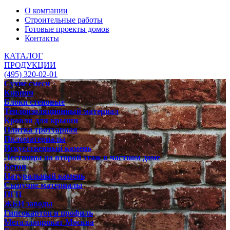
О компании
Строительные работы
Готовые проекты домов
Контакты
КАТАЛОГ
ПРОДУКЦИИ
(495) 320-02-01
Сухие смеси
Кирпич
Блоки стеновые
Теплоизоляционный материал
Кровля для крыши
Плитка тротуарная
Пиломатериалы
Искусственный камень
Лестницы на второй этаж в частном доме
Бетон
Натуральный камень
Сыпучие материалы
ПГП
ЖБИ заводы
Гипсокартон и профиль
Металлопрокат Москва