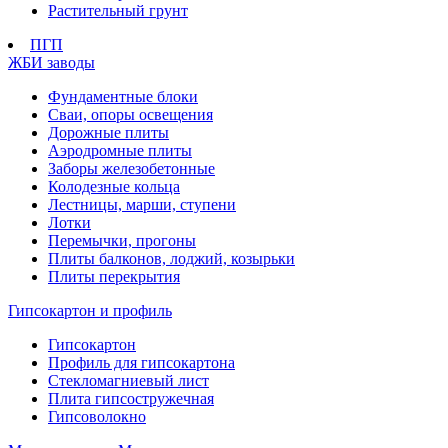
Растительный грунт
ПГП
ЖБИ заводы
Фундаментные блоки
Сваи, опоры освещения
Дорожные плиты
Аэродромные плиты
Заборы железобетонные
Колодезные кольца
Лестницы, марши, ступени
Лотки
Перемычки, прогоны
Плиты балконов, лоджий, козырьки
Плиты перекрытия
Гипсокартон и профиль
Гипсокартон
Профиль для гипсокартона
Стекломагниевый лист
Плита гипсостружечная
Гипсоволокно