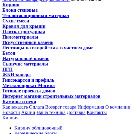
Кирпич
Блоки стеновые
Теплоизоляционный материал
Сухие смеси
Кровля для крыши
Плитка тротуарная
Пиломатериалы
Искусственный камень
Лестницы на второй этаж в частном доме
Бетон
Натуральный камень
Сыпучие материалы
ПГП
ЖБИ заводы
Гипсокартон и профиль
Металлопрокат Москва
Готовые проекты домов
Интернет магазин строительных материалов
Камины и печи
Как заказать
Оплата
Возврат товара
Информация
О компании
Новости
Акции
Наша техника
Доставка
Контакты
Кирпич
Кирпич облицовочный
Керамические блоки