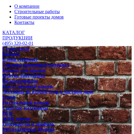
О компании
Строительные работы
Готовые проекты домов
Контакты
КАТАЛОГ
ПРОДУКЦИИ
(495) 320-02-01
Сухие смеси
Кирпич
Блоки стеновые
Теплоизоляционный материал
Кровля для крыши
Плитка тротуарная
Пиломатериалы
Искусственный камень
Лестницы на второй этаж в частном доме
Бетон
Натуральный камень
Сыпучие материалы
ПГП
ЖБИ заводы
Гипсокартон и профиль
Металлопрокат Москва