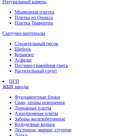
Натуральный камень
Мраморная плитка
Плитка из Оникса
Плитка Травертин
Сыпучие материалы
Строительный песок
Щебень
Керамзит
Асфальт
Песчано-гравийная смесь
Растительный грунт
ПГП
ЖБИ заводы
Фундаментные блоки
Сваи, опоры освещения
Дорожные плиты
Аэродромные плиты
Заборы железобетонные
Колодезные кольца
Лестницы, марши, ступени
Лотки