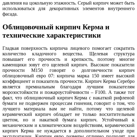
давления на цокольную этажность. Серый кирпич может быть
использоваться для декоративных элементов внутреннего
фасада.
Облицовочный кирпич Керма и
технические характеристики
Гладкая поверхность кирпича лицевого помогает сократить
количество кладочного вещества. Щелевая структура
повышает его прочность и крепкость, поэтому многие
каменщики зовут его щелевой кирпич. Высокие показатели
прочности М150 говорят о долговечности кирпич
облицовочный евро 07: кирпича марка 150 имеет высокий
коэффициент и показатель прочности. Кирпич Керма Серебро
является премиальным благодаря лучшим показателям
морозостойкости и пожароустойчивости – F100. А также тот
факт, что облицовочный кирпич Керма с накаткой рифленой
бумаги не подвержен процессам гниения, говорит о том, что
лучшего материала вам не найти, потому что щелевой
керамический кирпич обладает не только восхитительным
цветом, но и накаткой бумага кирпич. Устойчивый к
механическим и климатическим воздействиям, керамический
кирпич Керма не нуждается в дополнительном уходе при
эксплуатации. Кирпич евро размеры отлично подходят для