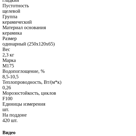
гладкий
Пустотность
щелевой
Группа
керамический
Материал основания
керамика
Размер
одинарный (250х120х65)
Вес
2,3 кг
Марка
М175
Водопоглощение, %
8,5-10,5
Теплопроводность, Вт/(м*к)
0,26
Морозостойкость, циклов
F100
Единицы измерения
шт.
На поддоне
420 шт.
Видео