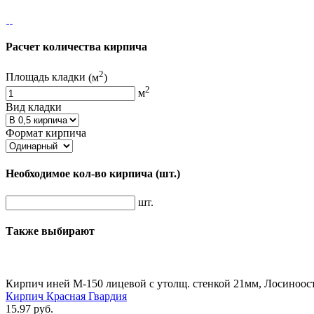
Расчет количества кирпича
2
Площадь кладки
(м
)
2
м
Вид кладки
Формат кирпича
Необходимое кол-во кирпича
(шт.)
шт.
Также выбирают
Кирпич иней М-150 лицевой с утолщ. стенкой 21мм, Лосиноос
Кирпич Красная Гвардия
15.97 руб.