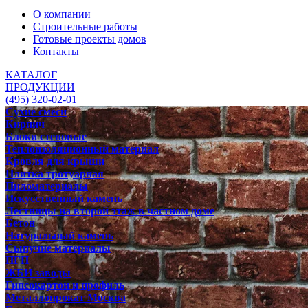
О компании
Строительные работы
Готовые проекты домов
Контакты
КАТАЛОГ
ПРОДУКЦИИ
(495) 320-02-01
Сухие смеси
Кирпич
Блоки стеновые
Теплоизоляционный материал
Кровля для крыши
Плитка тротуарная
Пиломатериалы
Искусственный камень
Лестницы на второй этаж в частном доме
Бетон
Натуральный камень
Сыпучие материалы
ПГП
ЖБИ заводы
Гипсокартон и профиль
Металлопрокат Москва