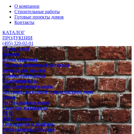
О компании
Строительные работы
Готовые проекты домов
Контакты
КАТАЛОГ
ПРОДУКЦИИ
(495) 320-02-01
Сухие смеси
Кирпич
Блоки стеновые
Теплоизоляционный материал
Кровля для крыши
Плитка тротуарная
Пиломатериалы
Искусственный камень
Лестницы на второй этаж в частном доме
Бетон
Натуральный камень
Сыпучие материалы
ПГП
ЖБИ заводы
Гипсокартон и профиль
Металлопрокат Москва