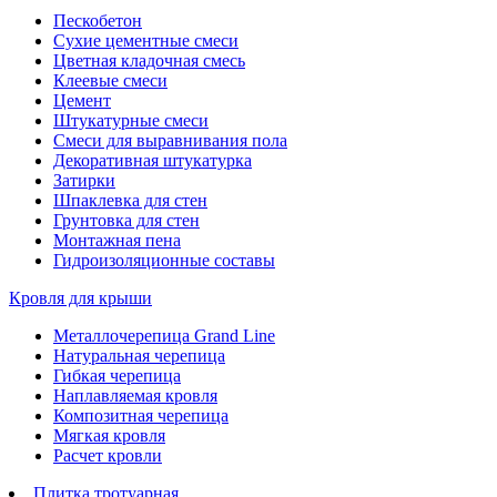
Пескобетон
Сухие цементные смеси
Цветная кладочная смесь
Клеевые смеси
Цемент
Штукатурные смеси
Смеси для выравнивания пола
Декоративная штукатурка
Затирки
Шпаклевка для стен
Грунтовка для стен
Монтажная пена
Гидроизоляционные составы
Кровля для крыши
Металлочерепица Grand Line
Натуральная черепица
Гибкая черепица
Наплавляемая кровля
Композитная черепица
Мягкая кровля
Расчет кровли
Плитка тротуарная