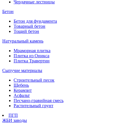
Чердачные лестницы
Бетон
Бетон для фундамента
Товарный бетон
Тощий бетон
Натуральный камень
Мраморная плитка
Плитка из Оникса
Плитка Травертин
Сыпучие материалы
Строительный песок
Щебень
Керамзит
Асфальт
Песчано-гравийная смесь
Растительный грунт
ПГП
ЖБИ заводы