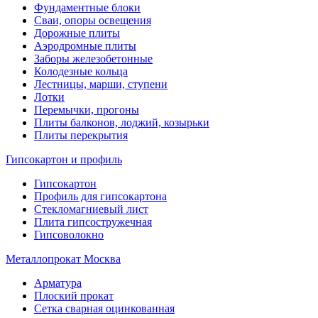
Фундаментные блоки
Сваи, опоры освещения
Дорожные плиты
Аэродромные плиты
Заборы железобетонные
Колодезные кольца
Лестницы, марши, ступени
Лотки
Перемычки, прогоны
Плиты балконов, лоджий, козырьки
Плиты перекрытия
Гипсокартон и профиль
Гипсокартон
Профиль для гипсокартона
Стекломагниевый лист
Плита гипсостружечная
Гипсоволокно
Металлопрокат Москва
Арматура
Плоский прокат
Сетка сварная оцинкованная