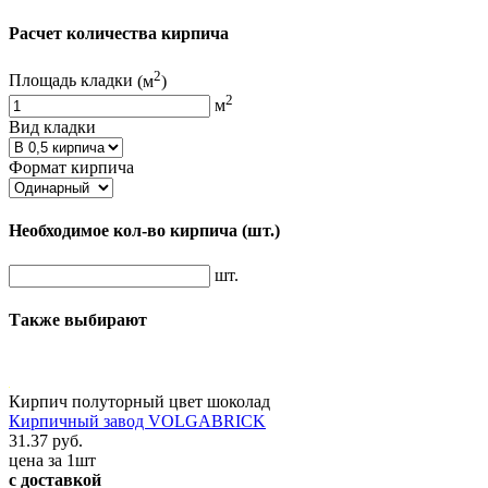
Расчет количества кирпича
2
Площадь кладки
(м
)
2
м
Вид кладки
Формат кирпича
Необходимое кол-во кирпича
(шт.)
шт.
Также выбирают
Кирпич полуторный цвет шоколад
Кирпичный завод VOLGABRICK
31.37 руб.
цена за 1шт
с доставкой