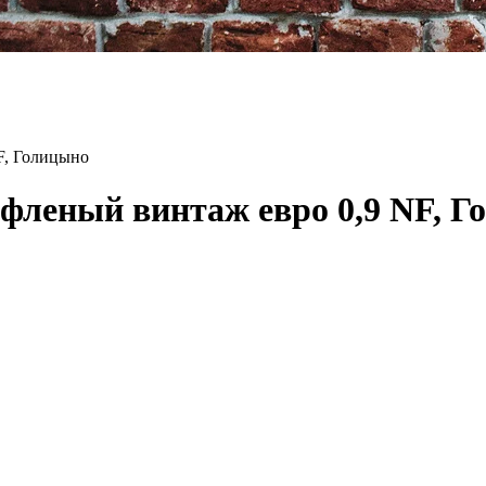
F, Голицыно
фленый винтаж евро 0,9 NF, Г