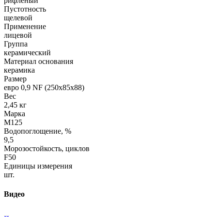
рифленый
Пустотность
щелевой
Применение
лицевой
Группа
керамический
Материал основания
керамика
Размер
евро 0,9 NF (250х85х88)
Вес
2,45 кг
Марка
М125
Водопоглощение, %
9,5
Морозостойкость, циклов
F50
Единицы измерения
шт.
Видео