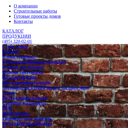
О компании
Строительные работы
Готовые проекты домов
Контакты
КАТАЛОГ
ПРОДУКЦИИ
(495) 320-02-01
Сухие смеси
Кирпич
Блоки стеновые
Теплоизоляционный материал
Кровля для крыши
Плитка тротуарная
Пиломатериалы
Искусственный камень
Лестницы на второй этаж в частном доме
Бетон
Натуральный камень
Сыпучие материалы
ПГП
ЖБИ заводы
Гипсокартон и профиль
Металлопрокат Москва